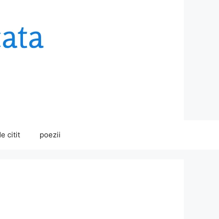
e citit
poezii