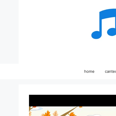
Sari
la
conținut
home
cante