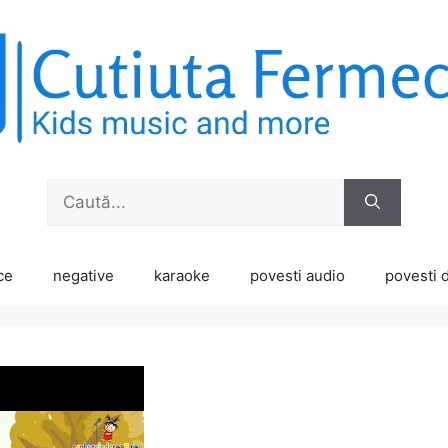
Caută
după:
ce
negative
karaoke
povesti audio
povesti d