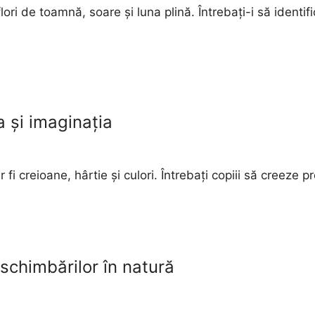
flori de toamnă, soare și luna plină. Întrebați-i să identi
a și imaginația
 fi creioane, hârtie și culori. Întrebați copiii să creeze
schimbărilor în natură