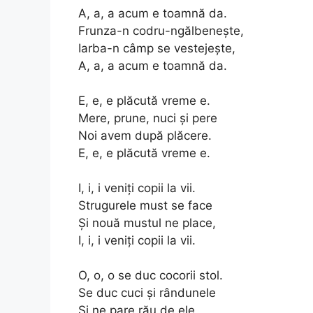
A, a, a acum e toamnă da.
Frunza-n codru-ngălbeneşte,
Iarba-n câmp se vestejeşte,
A, a, a acum e toamnă da.
E, e, e plăcută vreme e.
Mere, prune, nuci şi pere
Noi avem după plăcere.
E, e, e plăcută vreme e.
I, i, i veniţi copii la vii.
Strugurele must se face
Şi nouă mustul ne place,
I, i, i veniţi copii la vii.
O, o, o se duc cocorii stol.
Se duc cuci şi rândunele
Şi ne pare rău de ele,