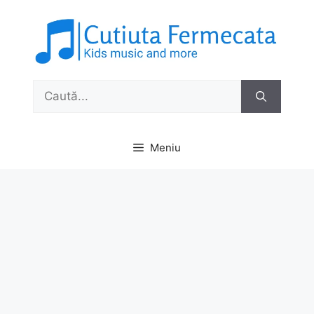
Sari
la
conținut
Caută
după:
Meniu