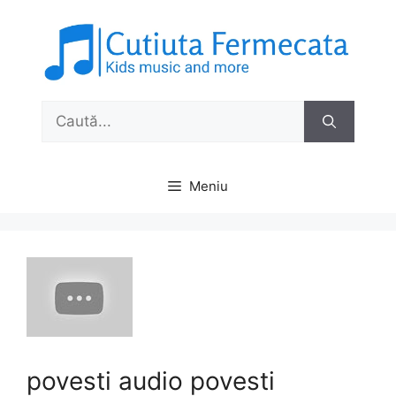
Sari
la
conținut
Caută
după:
Meniu
povesti audio povesti