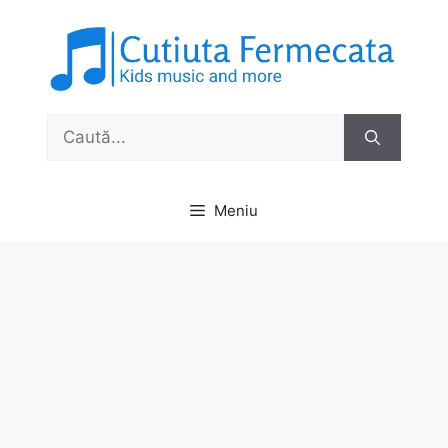
Sari
la
conținut
Caută
după:
Meniu