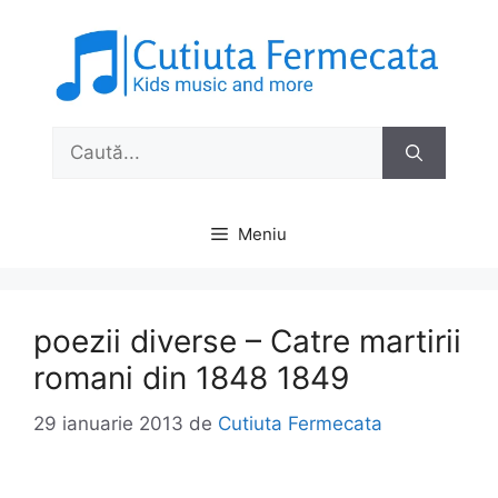
Sari
la
conținut
Caută
după:
Meniu
poezii diverse – Catre martirii
romani din 1848 1849
29 ianuarie 2013
de
Cutiuta Fermecata