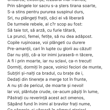
Prin sângele lor sacru s-a şters tirana soarte,
S-a stins pentru pururea suspinul durs,
Sri, nu plângeţi fraţii, căci ei vă liberară
De turmele rebele, al c?r scop au fost:
Să taie tot, să arză, cu furie tătară,
La prunci, femei, fetiţe, să nu dea adăpost.
Copile ruşinoase, voi plângeti cu durere
Pre-amanţii, cari în lupte cu glorii au căzut!
Dar nu ştiţi, că-a lor inimi juraseră-n tăcere,
A fi i prin moarte, iar nu sclavi, ca-n trecut!
Dormiţi, dormiţi în pace, voinici feciori de munte,
Subţiri şi-nalţi ca bradul, cu braţe de i,
Dedaţi din tinereţe a merge tot în frunte,
A nu şti de pericul, de moarte şi nevoi!
Iar voi, plăntuţe crude, ce-acum păşiţi în lume,
Păstraţi cu reverinţă acest act omenos,
Săpând fund în inimi al bravilor fraţi nume,