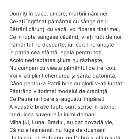
Dormiţi în pace, umbre, martiriimânimei,
Ce-aţi îngrăşat pământul cu sânge de i!
Bătrâni cărunţi cu vază, voi floarea tinerimei,
Ce-n lupte sângase căzând, v-aţi rupt de noi!
Pământul ne desparte, iar cerul ne uneşte
În patria cea sfântă, egală pentru toţi,
Acolo nedreptatea şi ura nu răzbeşte,
Nu cumperi cu vieaţa pământul de trei coţi.
Voi v-ati plinit chemarea şi sânta datorinţă,
Când pentru-a Patrii bine cu glorii v-aţi luptat!
Păstrând viitorimei modelul de credinţă,
Ce Patria ni-l cere ş-augustul împărat!
A voastre brave fapte sunt scrise-n istorie,
Iar dulcea suvenire în inimi deman!
Mihalţul, Luna, Bradul, au dat dovadă vie,
Că nu e laşmânul, nu fuge de duşman!
Un Iancu, un Buteanu, un Dobra ş-alţi o sută