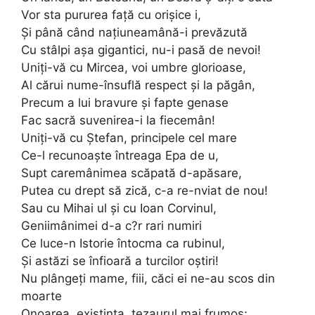
Vor sta pururea faţă cu orişice i,
Şi până când naţiuneamână-i prevăzută
Cu stâlpi aşa gigantici, nu-i pasă de nevoi!
Uniţi-vă cu Mircea, voi umbre glorioase,
Al cărui nume-însuflă respect şi la păgân,
Precum a lui bravure şi fapte genase
Fac sacră suvenirea-i la fiecemân!
Uniţi-vă cu Ştefan, principele cel mare
Ce-l recunoaşte întreaga Epa de u,
Supt caremânimea scăpată d-apăsare,
Putea cu drept să zică, c-a re-nviat de nou!
Sau cu Mihai ul şi cu Ioan Corvinul,
Geniimânimei d-a c?r rari numiri
Ce luce-n Istorie întocma ca rubinul,
Şi astăzi se înfioară a turcilor oştiri!
Nu plângeţi mame, fiii, căci ei ne-au scos din
moarte
Onoarea, existinţa, tezaurul mai frumos;