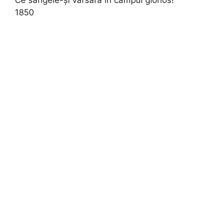
Ce sângele-şi vărsară în câmpul glorios!
1850