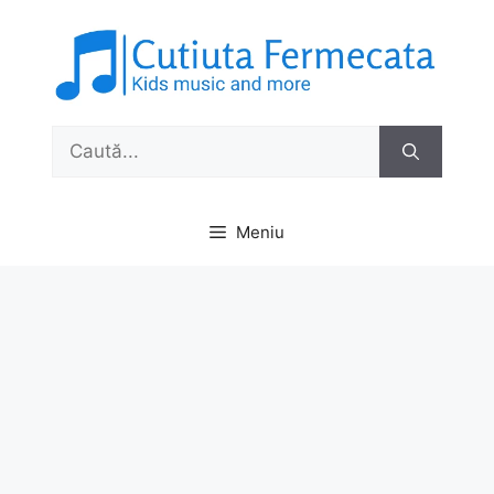
Sari
la
conținut
Caută
după:
Meniu