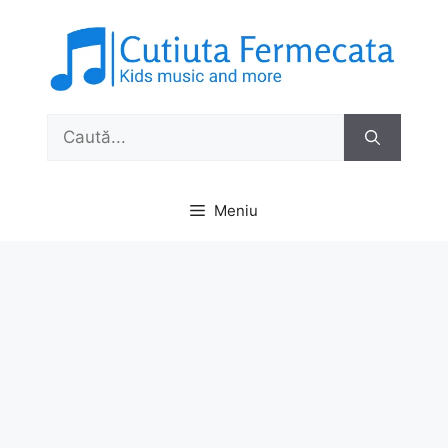
Sari
la
conținut
Caută
după:
Meniu