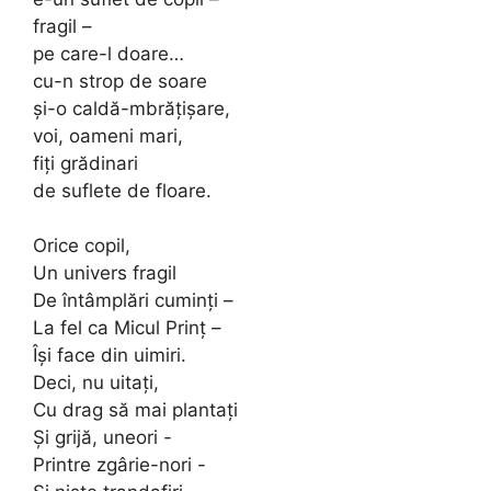
fragil –
pe care-l doare…
cu-n strop de soare
şi-o caldă-mbrăţişare,
voi, oameni mari,
fiţi grădinari
de suflete de floare.
Orice copil,
Un univers fragil
De întâmplări cuminţi –
La fel ca Micul Prinţ –
Îşi face din uimiri.
Deci, nu uitaţi,
Cu drag să mai plantaţi
Şi grijă, uneori -
Printre zgârie-nori -