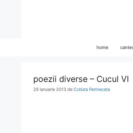
Sari
la
conținut
home
cante
poezii diverse – Cucul VI
29 ianuarie 2013
de
Cutiuta Fermecata