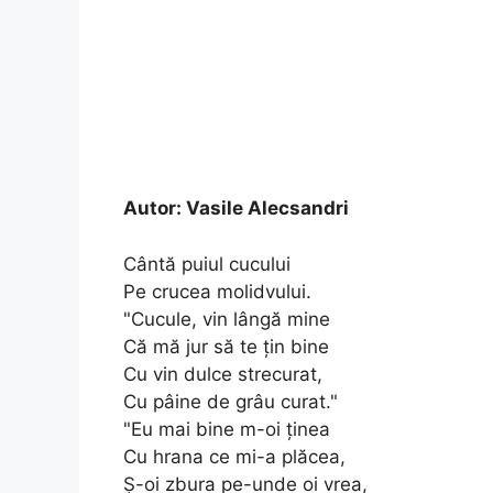
Autor:
Vasile Alecsandri
Cântă puiul cucului
Pe crucea molidvului.
"Cucule, vin lângă mine
Că mă jur să te ţin bine
Cu vin dulce strecurat,
Cu pâine de grâu curat."
"Eu mai bine m-oi ţinea
Cu hrana ce mi-a plăcea,
Ş-oi zbura pe-unde oi vrea,