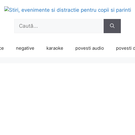
Caută
după:
ce
negative
karaoke
povesti audio
povesti d