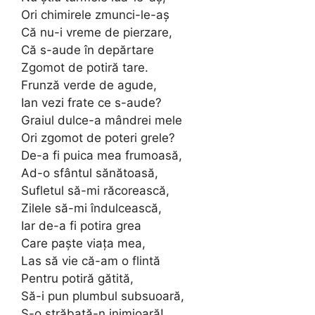
Ori chimirele zmunci-le-aş
Că nu-i vreme de pierzare,
Că s-aude în depărtare
Zgomot de potiră tare.
Frunză verde de agude,
Ian vezi frate ce s-aude?
Graiul dulce-a mândrei mele
Ori zgomot de poteri grele?
De-a fi puica mea frumoasă,
Ad-o sfântul sănătoasă,
Sufletul să-mi răcorească,
Zilele să-mi îndulcească,
Iar de-a fi potira grea
Care paşte viaţa mea,
Las să vie că-am o flintă
Pentru potiră gătită,
Să-i pun plumbul subsuoară,
S-o străbată-n inimioară!