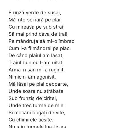
Frunză verde de susai,
Mă-ntorsei iară pe plai
Cu mireasa pe sub strai
Să mai prind ceva de trai!
Pe mândruţa să mi-o îmbrac
Cum i-a fi mândrei pe plac.
De când plaiul am lăsat,
Traiul bun eu l-am uitat.
Arma-n sân mi-a ruginit,
Nimic n-am agonisit.
Mă lăsai pe plai deoparte,
Unde soare nu străbate
Sub frunziş de ciritei,
Unde trec turme de miei
Şi mocani bogaţi de vite,
Cu chimirele ticsite.
Nu ştiu turmele lua-le-aş,