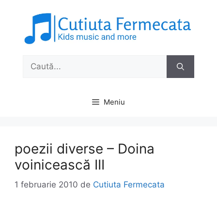
Sari
la
conținut
Caută
după:
Meniu
poezii diverse – Doina
voinicească III
1 februarie 2010
de
Cutiuta Fermecata