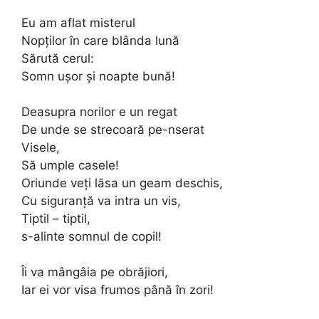
Eu am aflat misterul
Nopţilor în care blânda lună
Sărută cerul:
Somn uşor şi noapte bună!
Deasupra norilor e un regat
De unde se strecoară pe-nserat
Visele,
Să umple casele!
Oriunde veţi lăsa un geam deschis,
Cu siguranţă va intra un vis,
Tiptil – tiptil,
s-alinte somnul de copil!
Îi va mângâia pe obrăjiori,
Iar ei vor visa frumos până în zori!