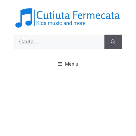
Sari
la
conținut
Caută
după:
Meniu