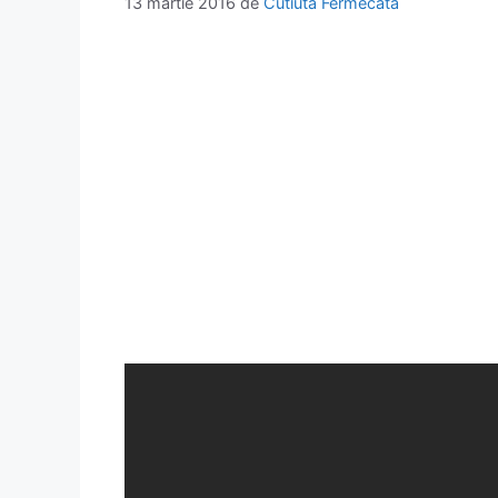
13 martie 2016
de
Cutiuta Fermecata