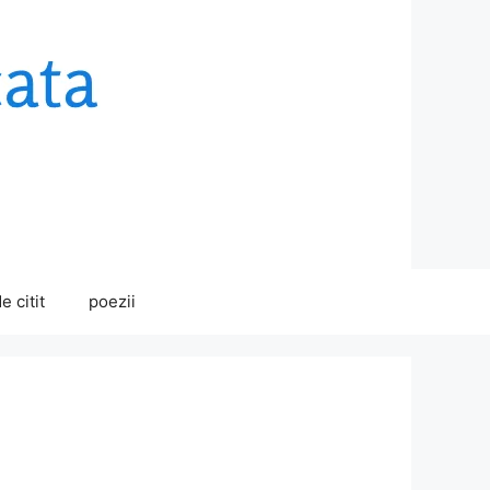
e citit
poezii