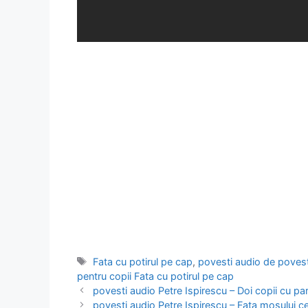
Etichete
Fata cu potirul pe cap
,
povesti audio de povest
pentru copii Fata cu potirul pe cap
povesti audio Petre Ispirescu – Doi copii cu par
povesti audio Petre Ispirescu – Fata mosului c