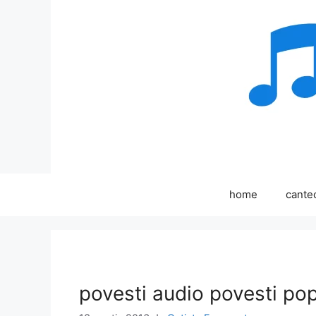
Sari
la
conținut
home
cante
povesti audio povesti pop