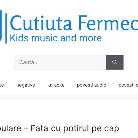
Caută
după:
ce
negative
karaoke
povesti audio
povesti d
ulare – Fata cu potirul pe cap