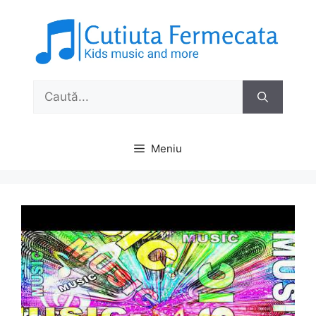
Sari
la
conținut
Caută
după:
Meniu