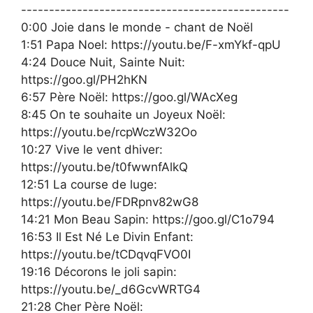
------------------------------------------------
0:00 Joie dans le monde - chant de Noël
1:51 Papa Noel: https://youtu.be/F-xmYkf-qpU
4:24 Douce Nuit, Sainte Nuit:
https://goo.gl/PH2hKN
6:57 Père Noël: https://goo.gl/WAcXeg
8:45 On te souhaite un Joyeux Noël:
https://youtu.be/rcpWczW32Oo
10:27 Vive le vent dhiver:
https://youtu.be/t0fwwnfAlkQ
12:51 La course de luge:
https://youtu.be/FDRpnv82wG8
14:21 Mon Beau Sapin: https://goo.gl/C1o794
16:53 Il Est Né Le Divin Enfant:
https://youtu.be/tCDqvqFVO0I
19:16 Décorons le joli sapin:
https://youtu.be/_d6GcvWRTG4
21:28 Cher Père Noël: