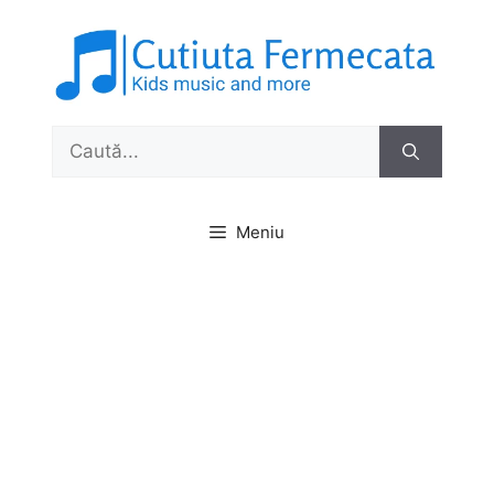
Sari
la
conținut
Caută
după:
Meniu