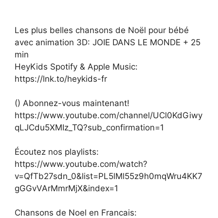
Les plus belles chansons de Noël pour bébé
avec animation 3D: JOIE DANS LE MONDE + 25
min
HeyKids Spotify & Apple Music:
https://lnk.to/heykids-fr
() Abonnez-vous maintenant!
https://www.youtube.com/channel/UCl0KdGiwy
qLJCdu5XMIz_TQ?sub_confirmation=1
Écoutez nos playlists:
https://www.youtube.com/watch?
v=QfTb27sdn_0&list=PL5lMl55z9h0mqWru4KK7
gGGvVArMmrMjX&index=1
Chansons de Noel en Francais: