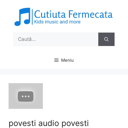
Sari
la
conținut
Caută
după:
Meniu
povesti audio povesti