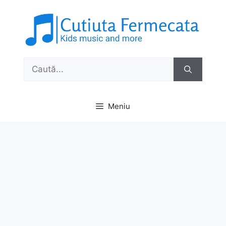
Sari
la
conținut
Caută
după:
Meniu