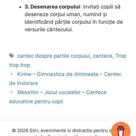
3. Desenarea corpului
: Invitați copiii să
deseneze corpul uman, numind și
identificând părțile corpului în funcție de
versurile cântecului.
Etichete
cantec despre partile corpului
,
cantece
,
Trop
trop trop
Kirine – Gimnastica de dimineata – Cantec
de inviorare
Meloritm – Jocul vocalelor – Cantece
educative pentru copii
© 2026 Stiri, evenimente si distractie pentru copii si