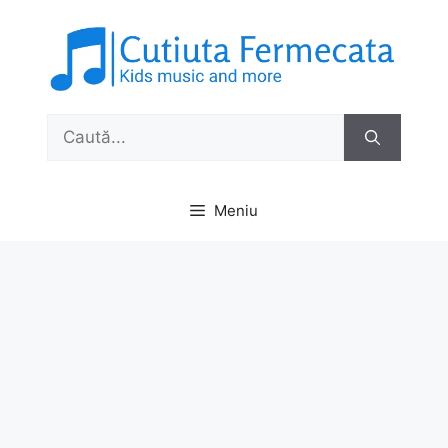
Sari
la
conținut
Caută
după:
Meniu