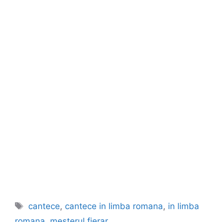
Etichete
cantece
,
cantece in limba romana
,
in limba
romana
,
mesterul fierar