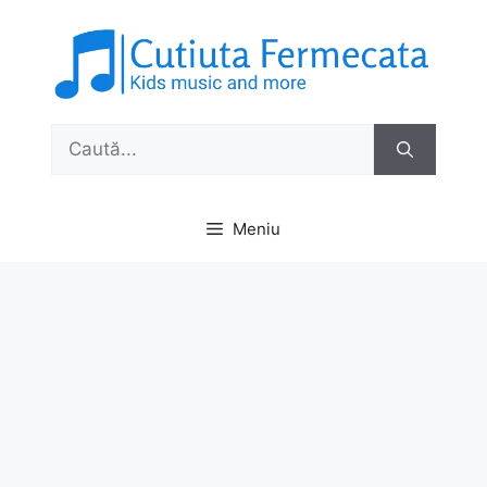
Sari
la
conținut
Caută
după:
Meniu