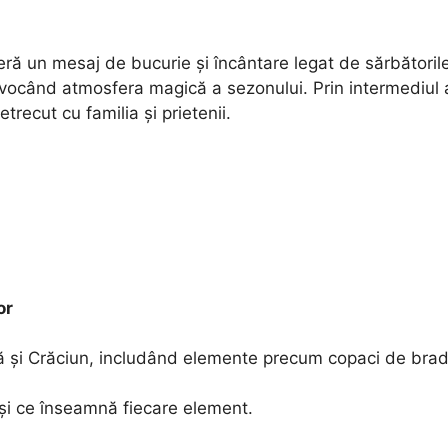
ră un mesaj de bucurie și încântare legat de sărbătorile
nvocând atmosfera magică a sezonului. Prin intermediul ac
trecut cu familia și prietenii.
or
ă și Crăciun, includând elemente precum copaci de brad
și ce înseamnă fiecare element.