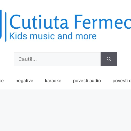
Caută
după:
ce
negative
karaoke
povesti audio
povesti d