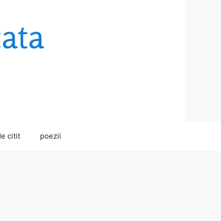
e citit
poezii