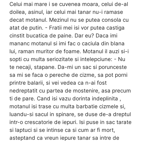
Celui mai mare i se cuvenea moara, celui de-al
doilea, asinul, iar celui mai tanar nu-i ramase
decat motanul. Mezinul nu se putea consola cu
atat de putin. - Fratii mei isi vor putea castiga
cinstit bucatica de paine. Dar eu? Daca imi
mananc motanul si imi fac o caciula din blana
lui, raman muritor de foame. Motanul il auzi si-i
sopti cu multa seriozitate si intelepciune: - Nu
te necaji, stapane. Da-mi un sac si porunceste
sa mi se faca o pereche de cizme, sa pot porni
printre balarii, si vei vedea ca n-ai fost
nedreptatit cu partea de mostenire, asa precum
ti de pare. Cand isi vazu dorinta indeplinita ,
motanul isi trase cu multa barbatie cizmele si,
luandu-si sacul in spinare, se duse de-a dreptul
intr-o crescatorie de iepuri. Isi puse in sac tarate
si laptuci si se intinse ca si cum ar fi mort,
asteptand ca vreun iepure tanar sa intre de