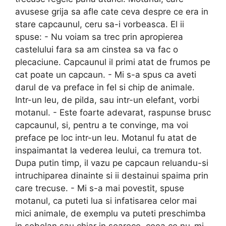
avusese grija sa afle cate ceva despre ce era in
stare capcaunul, ceru sa-i vorbeasca. El ii
spuse: - Nu voiam sa trec prin apropierea
castelului fara sa am cinstea sa va fac o
plecaciune. Capcaunul il primi atat de frumos pe
cat poate un capcaun. - Mi s-a spus ca aveti
darul de va preface in fel si chip de animale.
Intr-un leu, de pilda, sau intr-un elefant, vorbi
motanul. - Este foarte adevarat, raspunse brusc
capcaunul, si, pentru a te convinge, ma voi
preface pe loc intr-un leu. Motanul fu atat de
inspaimantat la vederea leului, ca tremura tot.
Dupa putin timp, il vazu pe capcaun reluandu-si
intruchiparea dinainte si ii destainui spaima prin
care trecuse. - Mi s-a mai povestit, spuse
motanul, ca puteti lua si infatisarea celor mai
mici animale, de exemplu va puteti preschimba