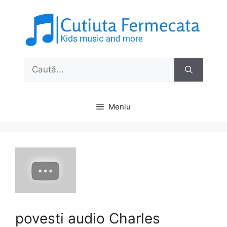
Sari
la
conținut
Caută
după:
Meniu
povesti audio Charles