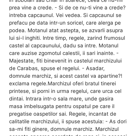
in sobolan sau chiar in soarece, ceea ce nu-mi
prea vine a crede. - Si de ce nu-ti vine a crede?
intreba capcaunul. Vei vedea. Si capcaunul se
prefacu pe data intr-un soricel, care alerga pe
podea. Motanul atat astepta, se azvarli asupra
lui si-l inghiti. Intre timp, regele, zarind frumosul
castel al capcaunului, dadu sa intre. Motanul
care auzise zgomotul calestii, ii sari inainte. -
Majestate, fiti binevenit in castelul marchizului
de Carabas, spuse el regelui. - Asadar,
domnule marchiz, si acest castel va apartine?!
exclama regele.Marchizul oferi bratul tinerei
printese, si porni in urma regelui, care urca cel
dintai. Intrara intr-o sala mare, unde gasira
masa imbelsugata pentru ospatul pe care il
pregatise oaspetilor sai. Regele, incantat de
calitatile marchizului, ii spuse acestuia: - As dori
sa-mi fiti ginere, domnule marchiz. Marchizul