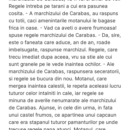
Regele intreba pe tarani a cui era pasunea
cosita. - A marchizului de Carabas, au raspuns
cu totii, caci amenintarile motanului le bagase
frica in oase. - Vad ca aveti o avere frumoasa!
spuse regele marchizului de Carabas. - Da, sire,
este o faneata care aduce, an de an, roade
imbelsugate, raspunse marchizul. Regele, care
trecu imediat dupa aceea, vru sa stie ale cui
sunt granele pe le vede inaintea ochilor. - Ale
marchizului de Carabas, raspunsera seceratorii,
si regele se bucura din nou. Motanul, care
mergea inaintea calestii, le repeta aceleasi lucru
tuturor celor intalniti in cale, iar regele se
minuna de averile nenumarate ale marchizului
de Carabas. Ajunse, in cele din urma, in fata
unui castel frumos, ce apartinea unui capcaun
care era stapanul tuturor pamanturilor pe unde
trecuse regele pana atunci. Motanul, care