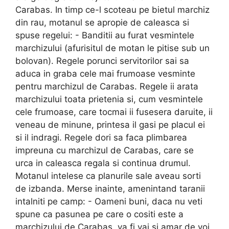
Carabas. In timp ce-l scoteau pe bietul marchiz
din rau, motanul se apropie de caleasca si
spuse regelui: - Banditii au furat vesmintele
marchizului (afurisitul de motan le pitise sub un
bolovan). Regele porunci servitorilor sai sa
aduca in graba cele mai frumoase vesminte
pentru marchizul de Carabas. Regele ii arata
marchizului toata prietenia si, cum vesmintele
cele frumoase, care tocmai ii fusesera daruite, ii
veneau de minune, printesa il gasi pe placul ei
si il indragi. Regele dori sa faca plimbarea
impreuna cu marchizul de Carabas, care se
urca in caleasca regala si continua drumul.
Motanul intelese ca planurile sale aveau sorti
de izbanda. Merse inainte, amenintand taranii
intalniti pe camp: - Oameni buni, daca nu veti
spune ca pasunea pe care o cositi este a
marchizului de Carabas, va fi vai si amar de voi.