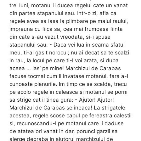
trei luni, motanul ii ducea regelui cate un vanat
din partea stapanului sau. Intr-o zi, afla ca
regele avea sa iasa la plimbare pe malul raului,
impreuna cu fiica sa, cea mai frumoasa fiinta
din cate s-au vazut vreodata, si-i spuse
stapanului sau: - Daca vei lua in seama sfatul
meu, ti-ai gasit norocul; nu ai decat sa te scalzi
in rau, la locul pe care ti-l voi arata, si dupa
aceea … las’ pe mine! Marchizul de Carabas
facuse tocmai cum il invatase motanul, fara a-i
cunoaste planurile. Im timp ce se scalda, trecu
pe acolo regele in caleasca si motanul se porni
sa strige cat il tinea gura: - Ajutor! Ajutor!
Marchizul de Carabas se ineaca! La strigatele
acestea, regele scose capul pe fereastra calestii
si, recunoscandu-l pe motanul care ii daduse
de atatea ori vanat in dar, porunci garzii sa
alerge degraba in ajutorul marchizului de