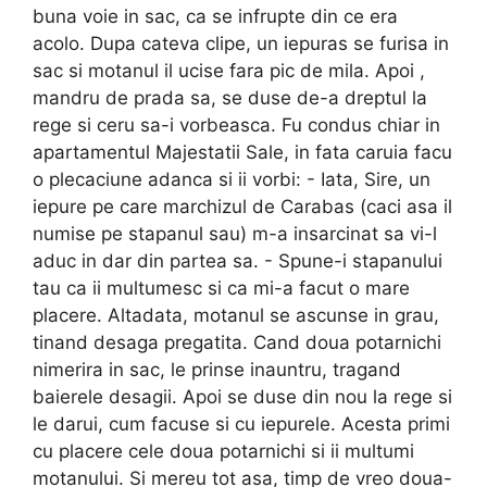
buna voie in sac, ca se infrupte din ce era
acolo. Dupa cateva clipe, un iepuras se furisa in
sac si motanul il ucise fara pic de mila. Apoi ,
mandru de prada sa, se duse de-a dreptul la
rege si ceru sa-i vorbeasca. Fu condus chiar in
apartamentul Majestatii Sale, in fata caruia facu
o plecaciune adanca si ii vorbi: - Iata, Sire, un
iepure pe care marchizul de Carabas (caci asa il
numise pe stapanul sau) m-a insarcinat sa vi-l
aduc in dar din partea sa. - Spune-i stapanului
tau ca ii multumesc si ca mi-a facut o mare
placere. Altadata, motanul se ascunse in grau,
tinand desaga pregatita. Cand doua potarnichi
nimerira in sac, le prinse inauntru, tragand
baierele desagii. Apoi se duse din nou la rege si
le darui, cum facuse si cu iepurele. Acesta primi
cu placere cele doua potarnichi si ii multumi
motanului. Si mereu tot asa, timp de vreo doua-