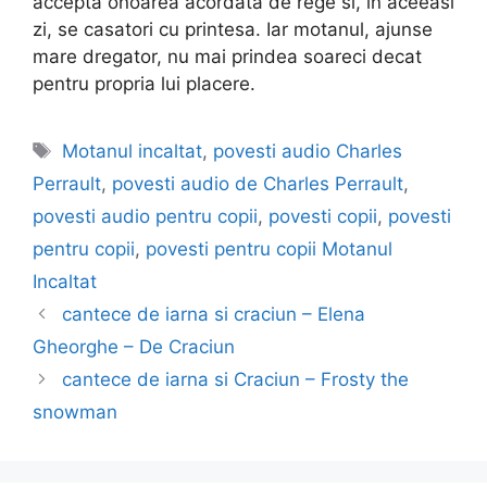
accepta onoarea acordata de rege si, in aceeasi
zi, se casatori cu printesa. Iar motanul, ajunse
mare dregator, nu mai prindea soareci decat
pentru propria lui placere.
Etichete
Motanul incaltat
,
povesti audio Charles
Perrault
,
povesti audio de Charles Perrault
,
povesti audio pentru copii
,
povesti copii
,
povesti
pentru copii
,
povesti pentru copii Motanul
Incaltat
cantece de iarna si craciun – Elena
Gheorghe – De Craciun
cantece de iarna si Craciun – Frosty the
snowman