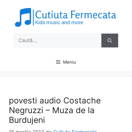
Sari
la
conținut
Caută
după:
Meniu
povesti audio Costache
Negruzzi – Muza de la
Burdujeni
15 martie 2013
de
Cutiuta Fermecata