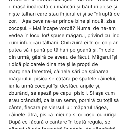
o masă încărcată cu mâncări și băuturi alese și
niște tâlhari care stau în jurul ei și se înfruptă de
zor. - Așa ceva ne-ar prinde bine și nouă! zise
cocoșul. - Mai încape vorbă? Numai de ne-am
vedea în locul lor! spuse măgarul, privind cu jind
cum înfulecau tâlharii. Chibzuiră ei în ce chip ar
putea să-i pună pe tâlhari pe goană și, în cele
din urmă, găsiră ce aveau de făcut. Măgarul își
ridică picioarele dinainte și le propti de
marginea ferestrei, câinele sări pe spinarea
măgarului, pisica se cățăra pe spatele câinelui,
iar la urmă cocoșul își desfăcu aripile și,
zburând, se așeză pe capul pisicii. Și așa cum
erau orânduiți, ca la un semn, porniră cu toții să
cânte, fiecare pe viersul lui: măgarul răgea,
câinele lătra, pisica mieuna și cocoșul cucuriga.
După ce făcură o cântare în toată regula, se