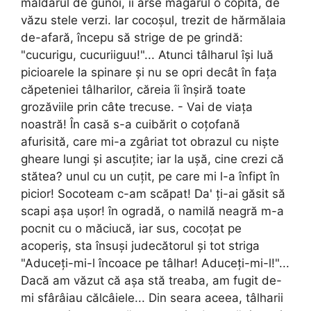
maldărul de gunoi, îi arse măgarul o copită, de
văzu stele verzi. Iar cocoșul, trezit de hărmălaia
de-afară, începu să strige de pe grindă:
"cucurigu, cucuriiguu!"... Atunci tâlharul își luă
picioarele la spinare și nu se opri decât în fața
căpeteniei tâlharilor, căreia îi înșiră toate
grozăviile prin câte trecuse. - Vai de viața
noastră! În casă s-a cuibărit o coțofană
afurisită, care mi-a zgâriat tot obrazul cu niște
gheare lungi și ascuțite; iar la ușă, cine crezi că
stătea? unul cu un cuțit, pe care mi l-a înfipt în
picior! Socoteam c-am scăpat! Da' ți-ai găsit să
scapi așa ușor! în ogradă, o namilă neagră m-a
pocnit cu o măciucă, iar sus, cocoțat pe
acoperiș, sta însuși judecătorul și tot striga
"Aduceți-mi-l încoace pe tâlhar! Aduceți-mi-l!"...
Dacă am văzut că așa stă treaba, am fugit de-
mi sfârâiau călcâiele... Din seara aceea, tâlharii