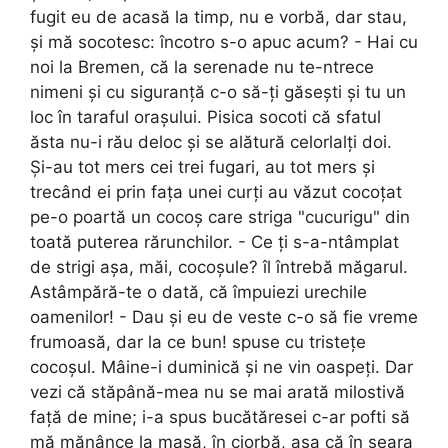
fugit eu de acasă la timp, nu e vorbă, dar stau,
și mă socotesc: încotro s-o apuc acum? - Hai cu
noi la Bremen, că la serenade nu te-ntrece
nimeni și cu siguranță c-o să-ți găsești și tu un
loc în taraful orașului. Pisica socoti că sfatul
ăsta nu-i rău deloc și se alătură celorlalți doi.
Și-au tot mers cei trei fugari, au tot mers și
trecând ei prin fața unei curți au văzut cocoțat
pe-o poartă un cocoș care striga "cucurigu" din
toată puterea rărunchilor. - Ce ți s-a-ntâmplat
de strigi așa, măi, cocoșule? îl întrebă măgarul.
Astâmpără-te o dată, că împuiezi urechile
oamenilor! - Dau și eu de veste c-o să fie vreme
frumoasă, dar la ce bun! spuse cu tristețe
cocoșul. Mâine-i duminică și ne vin oaspeți. Dar
vezi că stăpână-mea nu se mai arată milostivă
față de mine; i-a spus bucătăresei c-ar pofti să
mă mănânce la masă, în ciorbă, așa că în seara