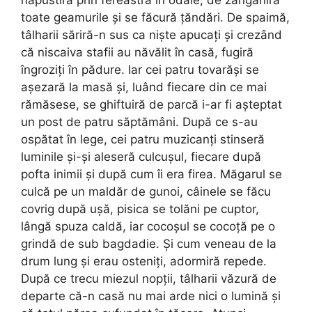
năpustiră prin fereastră în odaie, de zăngăniră
toate geamurile și se făcură țăndări. De spaimă,
tâlharii săriră-n sus ca niște apucați și crezând
că niscaiva stafii au năvălit în casă, fugiră
îngroziți în pădure. Iar cei patru tovarăși se
așezară la masă și, luând fiecare din ce mai
rămăsese, se ghiftuiră de parcă i-ar fi așteptat
un post de patru săptămâni. După ce s-au
ospătat în lege, cei patru muzicanți stinseră
luminile și-și aleseră culcușul, fiecare după
pofta inimii și după cum îi era firea. Măgarul se
culcă pe un maldăr de gunoi, câinele se făcu
covrig după ușă, pisica se tolăni pe cuptor,
lângă spuza caldă, iar cocoșul se cocoță pe o
grindă de sub bagdadie. Și cum veneau de la
drum lung și erau osteniți, adormiră repede.
După ce trecu miezul nopții, tâlharii văzură de
departe că-n casă nu mai arde nici o lumină și