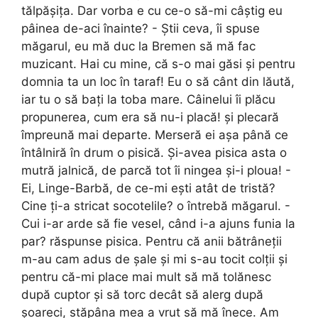
tălpășița. Dar vorba e cu ce-o să-mi câștig eu
pâinea de-aci înainte? - Știi ceva, îi spuse
măgarul, eu mă duc la Bremen să mă fac
muzicant. Hai cu mine, că s-o mai găsi și pentru
domnia ta un loc în taraf! Eu o să cânt din lăută,
iar tu o să bați la toba mare. Câinelui îi plăcu
propunerea, cum era să nu-i placă! și plecară
împreună mai departe. Merseră ei așa până ce
întâlniră în drum o pisică. Și-avea pisica asta o
mutră jalnică, de parcă tot îi ningea și-i ploua! -
Ei, Linge-Barbă, de ce-mi ești atât de tristă?
Cine ți-a stricat socotelile? o întrebă măgarul. -
Cui i-ar arde să fie vesel, când i-a ajuns funia la
par? răspunse pisica. Pentru că anii bătrâneții
m-au cam adus de șale și mi s-au tocit colții și
pentru că-mi place mai mult să mă tolănesc
după cuptor și să torc decât să alerg după
șoareci, stăpâna mea a vrut să mă înece. Am