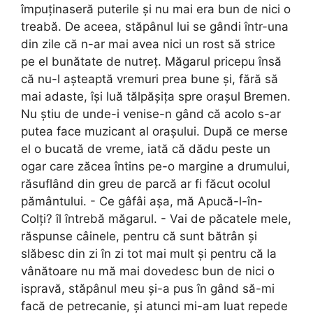
împuținaseră puterile și nu mai era bun de nici o
treabă. De aceea, stăpânul lui se gândi într-una
din zile că n-ar mai avea nici un rost să strice
pe el bunătate de nutreț. Măgarul pricepu însă
că nu-l așteaptă vremuri prea bune și, fără să
mai adaste, își luă tălpășița spre orașul Bremen.
Nu știu de unde-i venise-n gând că acolo s-ar
putea face muzicant al orașului. După ce merse
el o bucată de vreme, iată că dădu peste un
ogar care zăcea întins pe-o margine a drumului,
răsuflând din greu de parcă ar fi făcut ocolul
pământului. - Ce gâfâi așa, mă Apucă-l-în-
Colți? îl întrebă măgarul. - Vai de păcatele mele,
răspunse câinele, pentru că sunt bătrân și
slăbesc din zi în zi tot mai mult și pentru că la
vânătoare nu mă mai dovedesc bun de nici o
ispravă, stăpânul meu și-a pus în gând să-mi
facă de petrecanie, și atunci mi-am luat repede