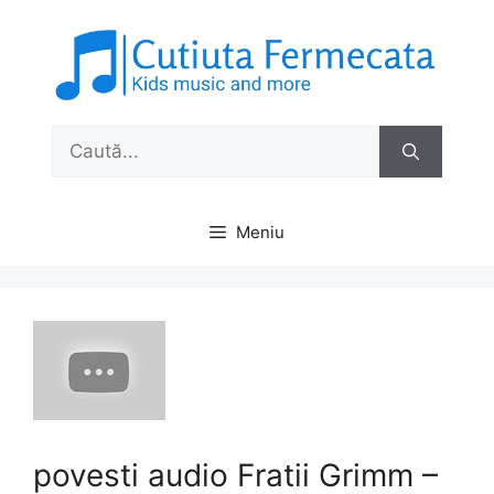
Sari
la
conținut
Caută
după:
Meniu
povesti audio Fratii Grimm –