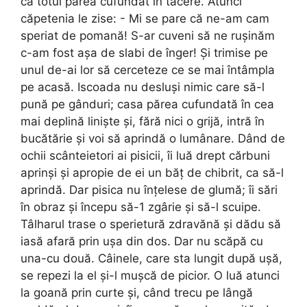
că totul părea cufundat în tăcere. Atunci
căpetenia le zise: - Mi se pare că ne-am cam
speriat de pomană! S-ar cuveni să ne rușinăm
c-am fost așa de slabi de înger! Și trimise pe
unul de-ai lor să cerceteze ce se mai întâmpla
pe acasă. Iscoada nu desluși nimic care să-l
pună pe gânduri; casa părea cufundată în cea
mai deplină liniște și, fără nici o grijă, intră în
bucătărie și voi să aprindă o lumânare. Dând de
ochii scânteietori ai pisicii, îi luă drept cărbuni
aprinși și apropie de ei un băț de chibrit, ca să-l
aprindă. Dar pisica nu înțelese de glumă; îi sări
în obraz și începu să-1 zgârie și să-l scuipe.
Tâlharul trase o sperietură zdravănă și dădu să
iasă afară prin ușa din dos. Dar nu scăpă cu
una-cu două. Câinele, care sta lungit după ușă,
se repezi la el și-l mușcă de picior. O luă atunci
la goană prin curte și, când trecu pe lângă