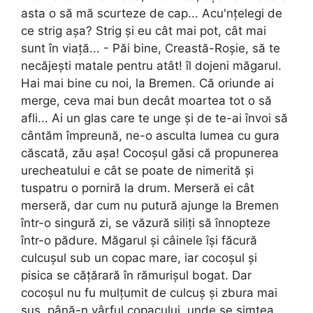
asta o să mă scurteze de cap... Acu'nțelegi de
ce strig așa? Strig și eu cât mai pot, cât mai
sunt în viață... - Păi bine, Creastă-Roșie, să te
necăjești matale pentru atât! îl dojeni măgarul.
Hai mai bine cu noi, la Bremen. Că oriunde ai
merge, ceva mai bun decât moartea tot o să
afli... Ai un glas care te unge și de te-ai învoi să
cântăm împreună, ne-o asculta lumea cu gura
căscată, zău așa! Cocoșul găsi că propunerea
urecheatului e cât se poate de nimerită și
tuspatru o porniră la drum. Merseră ei cât
merseră, dar cum nu putură ajunge la Bremen
într-o singură zi, se văzură siliți să înnopteze
într-o pădure. Măgarul și câinele își făcură
culcușul sub un copac mare, iar cocoșul și
pisica se cățărară în rămurișul bogat. Dar
cocoșul nu fu mulțumit de culcuș și zbura mai
sus, până-n vârful copacului, unde se simțea