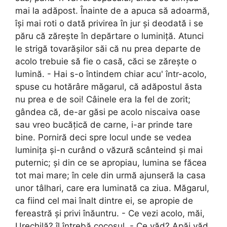
mai la adăpost. Înainte de a apuca să adoarmă,
își mai roti o dată privirea în jur și deodată i se
păru că zărește în depărtare o luminiță. Atunci
le strigă tovarășilor săi că nu prea departe de
acolo trebuie să fie o casă, căci se zărește o
lumină. - Hai s-o întindem chiar acu' într-acolo,
spuse cu hotărâre măgarul, că adăpostul ăsta
nu prea e de soi! Câinele era la fel de zorit;
gândea că, de-ar găsi pe acolo niscaiva oase
sau vreo bucățică de carne, i-ar prinde tare
bine.
Porniră deci spre locul unde se vedea
luminița și-n curând o văzură scânteind și mai
puternic; și din ce se apropiau, lumina se făcea
tot mai mare; în cele din urmă ajunseră la casa
unor tâlhari, care era luminată ca ziua. Măgarul,
ca fiind cel mai înalt dintre ei, se apropie de
fereastră și privi înăuntru. - Ce vezi acolo, măi,
Urechilă? îl întrebă cocoșul. - Ce văd? Apăi văd