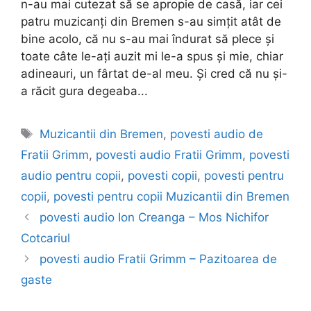
n-au mai cutezat să se apropie de casă, iar cei
patru muzicanți din Bremen s-au simțit atât de
bine acolo, că nu s-au mai îndurat să plece și
toate câte le-ați auzit mi le-a spus și mie, chiar
adineauri, un fârtat de-al meu. Și cred că nu și-
a răcit gura degeaba...
Etichete
Muzicantii din Bremen
,
povesti audio de
Fratii Grimm
,
povesti audio Fratii Grimm
,
povesti
audio pentru copii
,
povesti copii
,
povesti pentru
copii
,
povesti pentru copii Muzicantii din Bremen
povesti audio Ion Creanga – Mos Nichifor
Cotcariul
povesti audio Fratii Grimm – Pazitoarea de
gaste