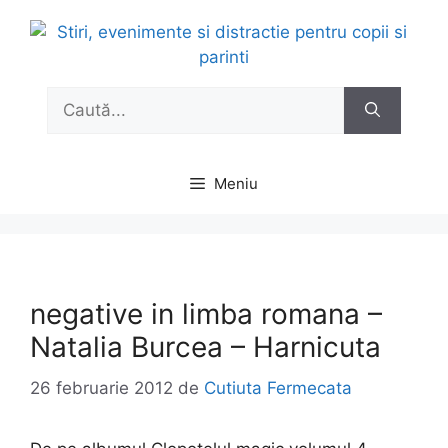
Sari
la
conținut
Caută
după:
Meniu
negative in limba romana –
Natalia Burcea – Harnicuta
26 februarie 2012
de
Cutiuta Fermecata