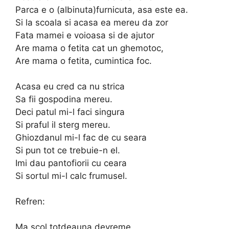
Parca e o (albinuta)furnicuta, asa este ea.
Si la scoala si acasa ea mereu da zor
Fata mamei e voioasa si de ajutor
Are mama o fetita cat un ghemotoc,
Are mama o fetita, cumintica foc.
Acasa eu cred ca nu strica
Sa fii gospodina mereu.
Deci patul mi-l faci singura
Si praful il sterg mereu.
Ghiozdanul mi-l fac de cu seara
Si pun tot ce trebuie-n el.
Imi dau pantofiorii cu ceara
Si sortul mi-l calc frumusel.
Refren:
Ma scol totdeauna devreme