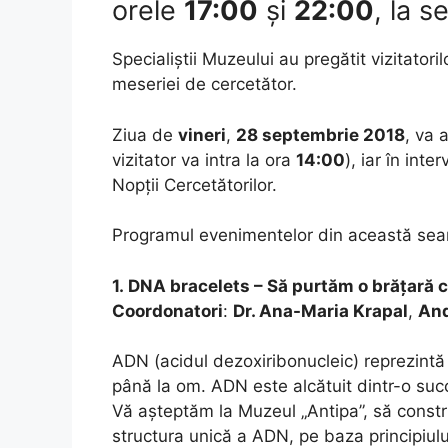
orele
17:00
și
22:00
, la s
Specialiștii Muzeului au pregătit vizitatoril
meseriei de cercetător.
Ziua de
vineri
,
28 septembrie 2018
, va 
vizitator va intra la ora
14:00
), iar în inte
Nopții Cercetătorilor.
Programul evenimentelor din această sea
1.
DNA
bracelets – Să purtăm o brățară 
Coordonatori
:
Dr. Ana-Maria Krapal
,
And
ADN
(acidul dezoxiribonucleic) reprezintă 
până la om.
ADN
este alcătuit dintr-o suc
Vă așteptăm la Muzeul „Antipa”, să const
structura unică a
ADN
, pe baza principiul