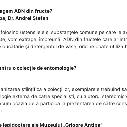
tragem
ADN
din fructe?
opa
,
Dr. Andrei Ștefan
folosind ustensilele și substanțele comune pe care le a
ucte, vom extrage, împreună,
ADN
din fructele care ar int
bucătărie și detergentul de vase, oricine poate utiliza b
entru o colecție de entomologie?
izarea științifică a colecțiilor, exemplarele trebuind să 
ogie externă de către specialiști, cu ajutorul stereomic
 acum ocazia de a participa la prezentarea de către cons
r.
de lepidoptere ale Muzeului „Grigore Antipa”