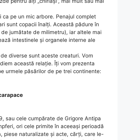
zde pentru alți „chiriași”, mai mult sau mai
ezi ca pe un mic arbore. Penajul complet
ari sunt copacii înalți. Această pădure în
 de jumătate de milimetru), iar altele mai
ază intestinele și organele interne ale
cât de diverse sunt aceste creaturi. Vom
diem această relație. Îți vom prezenta
pe urmele păsărilor de pe trei continente:
 carapace
19, sau cele cumpărate de Grigore Antipa
feri, ori cele primite în aceeași perioadă
 piese naturalizate și acte, cărți, care le-