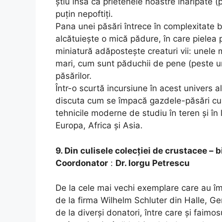
știu însă că prietenele noastre înaripate (
puțin nepoftiți.
Pana unei păsări întrece în complexitate bl
alcătuiește o mică pădure, în care pielea p
miniatură adăpostește creaturi vii: unele 
mari, cum sunt păduchii de pene (peste un 
păsărilor.
Într-o scurtă incursiune în acest univers al
discuta cum se împacă gazdele-păsări cu pa
tehnicile moderne de studiu în teren și în 
Europa, Africa și Asia.
9. Din culisele colecției de crustacee –
Coordonator
:
Dr. Iorgu Petrescu
De la cele mai vechi exemplare care au î
de la firma Wilhelm Schluter din Halle, Ge
de la diverși donatori, între care și faimo