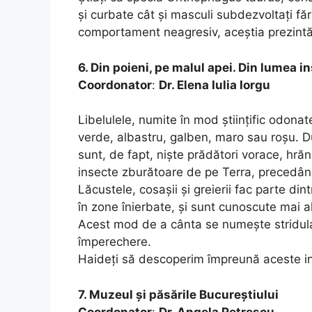
și curbate cât și masculi subdezvoltați fă
comportament neagresiv, aceștia prezintă 
6. Din poieni, pe malul apei. Din lumea 
Coordonator
:
Dr. Elena Iulia Iorgu
Libelulele, numite în mod științific odonat
verde, albastru, galben, maro sau roșu. Duc
sunt, de fapt, niște prădători vorace, hrăn
insecte zburătoare de pe Terra, precedând
Lăcustele, cosașii și greierii fac parte di
în zone înierbate, şi sunt cunoscute mai al
Acest mod de a cânta se numește stridulați
împerechere.
Haideți să descoperim împreună aceste in
7. Muzeul și păsările Bucureștiului
Coordonator
:
Dr. Angela Petrescu