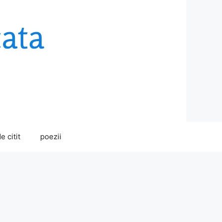
e citit
poezii