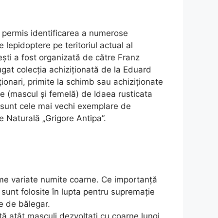
 a permis identificarea a numerose
 lepidoptere pe teritoriul actual al
ești a fost organizată de către Franz
ăugat colecția achiziționată de la Eduard
ționari, primite la schimb sau achiziționate
he (mascul și femelă) de Idaea rusticata
 sunt cele mai vechi exemplare de
ie Naturală „Grigore Antipa”.
rme variate numite coarne. Ce importanță
sunt folosite în lupta pentru supremație
le de bălegar.
ă atât masculi dezvoltați cu coarne lungi