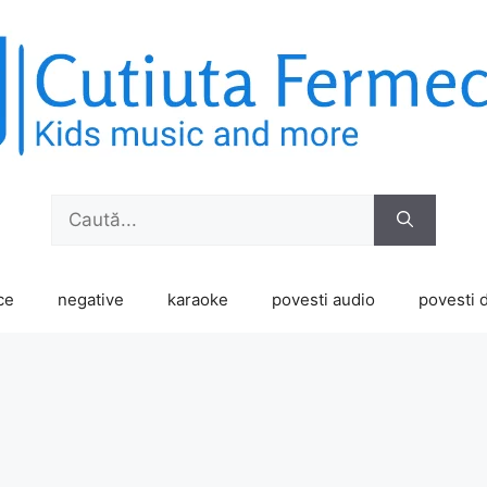
Caută
după:
ce
negative
karaoke
povesti audio
povesti d