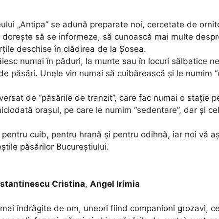
lui „Antipa” se adună preparate noi, cercetate de ornitol
i doreşte să se informeze, să cunoască mai multe despre
rţile deschise în clădirea de la Şosea.
ăiesc numai în păduri, la munte sau în locuri sălbatice ne
de păsări. Unele vin numai să cuibărească şi le numim “oas
ersat de “păsările de tranzit”, care fac numai o staţie p
ciodată oraşul, pe care le numim “sedentare”, dar şi cel
t pentru cuib, pentru hrană şi pentru odihnă, iar noi vă 
ştile păsărilor Bucureştiului.
nstantinescu Cristina
,
Angel Irimia
mai îndrăgite de om, uneori fiind companioni grozavi, ce