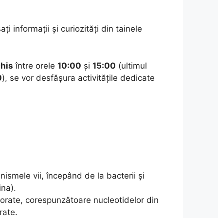
ți informații și curiozități din tainele
his
între orele
10:00
și
15:00
(ultimul
0
), se vor desfășura activitățile dedicate
ismele vii, începând de la bacterii și
ina).
orate, corespunzătoare nucleotidelor din
rate.