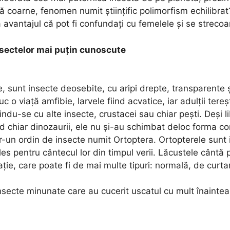
ră coarne, fenomen numit științific polimorfism echilibra
avantajul că pot fi confundați cu femelele și se strecoa
insectelor mai puțin cunoscute
e, sunt insecte deosebite, cu aripi drepte, transparente și
 o viață amfibie, larvele fiind acvatice, iar adulții tereș
indu-se cu alte insecte, crustacei sau chiar pești. Deşi l
 chiar dinozaurii, ele nu și-au schimbat deloc forma cor
ntr-un ordin de insecte numit Ortoptera. Ortopterele sunt
es pentru cântecul lor din timpul verii. Lăcustele cântă p
e, care poate fi de mai multe tipuri: normală, de curtar
secte minunate care au cucerit uscatul cu mult înaintea