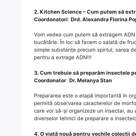
2. Kitchen Science – Cum putem să ex
Coordonatori
:
Drd. Alexandra Florina P
Vom vedea cum putem să extragem
ADN
bucătărie. În loc să facem o salată de fr
simple substanțe precum spirtul, sarea de 
pentru a extrage
ADN
!!!
3. Cum trebuie să preparăm insectele p
Coordonator
:
Dr. Melanya Stan
Prepararea este o etapă importantă în organ
permită observarea caracterelor de morfol
care vor să-și organizeze un insectar, au
diverselor tehnici de preparare a insectelo
4. O viață nouă pentru vechile colecții 