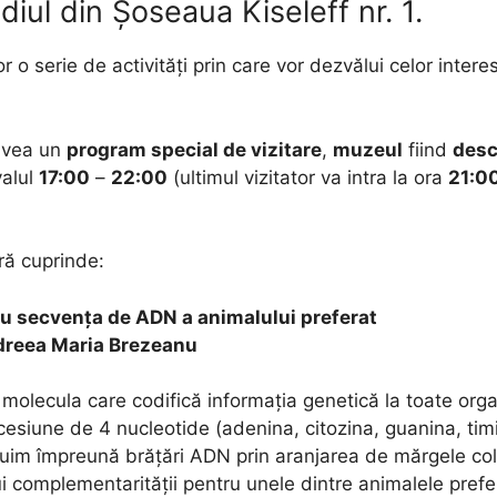
ediul din Șoseaua Kiseleff nr. 1.
or o serie de activități prin care vor dezvălui celor interesa
avea un
program special de vizitare
,
muzeul
fiind
desc
rvalul
17:00
–
22:00
(ultimul vizitator va intra la ora
21:0
ră cuprinde:
cu secvența de
ADN
a animalului preferat
reea Maria Brezeanu
molecula care codifică informația genetică la toate organ
cesiune de 4 nucleotide (adenina, citozina, guanina, tim
ruim împreună brățări
ADN
prin aranjarea de mărgele col
ui complementarității pentru unele dintre animalele prefe