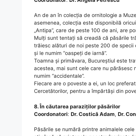
An de an în colecţia de ornitologie a Muzeu
asemenea, colecția este disponibilă oricu
„Antipa”, care de peste 100 de ani, are po
Mulţi sunt tentaţi să creadă că păsările tr
trăiesc alături de noi peste 200 de specii 
şi le numim “oaspeţi de iarnă”.
Toamna şi primăvara, Bucureştiul este trav
acestea, mai sunt cele care nu părăsesc ni
numim “accidentale”.
Fiecare are o poveste a ei, un loc prefera
Cercetătorilor, pentru a împărtăşi din pove
8. În căutarea paraziților păsărilor
Coordonatori
:
Dr. Costică Adam
,
Dr. Co
Păsările se numără printre animalele cele 