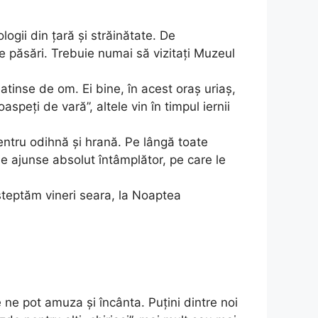
ogii din ţară şi străinătate. De
 păsări. Trebuie numai să vizitaţi Muzeul
atinse de om. Ei bine, în acest oraş uriaş,
peţi de vară”, altele vin în timpul iernii
entru odihnă şi hrană. Pe lângă toate
e ajunse absolut întâmplător, pe care le
aşteptăm vineri seara, la Noaptea
 ne pot amuza și încânta. Puțini dintre noi