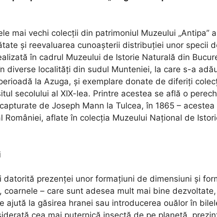
ele mai vechi colecții din patrimoniul Muzeului „Antipa”
te și reevaluarea cunoașterii distribuției unor specii de
alizată în cadrul Muzeului de Istorie Naturală din Bucur
în diverse localități din sudul Munteniei, la care s-a ad
o perioadă la Azuga, și exemplare donate de diferiți colec
itul secolului al
XIX
-lea. Printre acestea se află o perec
e capturate de Joseph Mann la Tulcea, în 1865 – acestea
al României, aflate în colecția Muzeului Național de Istor
i
i datorită prezenței unor formațiuni de dimensiuni și fo
, coarnele – care sunt adesea mult mai bine dezvoltate, 
e ajută la găsirea hranei sau introducerea ouălor în bile
iderată cea mai puternică insectă de pe planetă, prezint