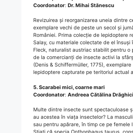
Coordonator
:
Dr. Mihai Stănescu
Revizuirea și reorganizarea uneia dintre c
exemplare vechi de peste un secol și jumăta
României. Prima colecție de lepidoptere re
Salay, cu materiale colectate de el însuși 
Fleck, naturalist austriac stabilit pentru 
de la comercianți de insecte activi la sfârș
(Denis & Schiffermüller, 1775), exemplar
lepidoptere capturate pe teritoriul actual 
5. Scarabei mici, coarne mari
Coordonator
:
Andreea Cătălina Drăghic
Multe dintre insecte sunt spectaculoase ș
au acestea în viața insectelor? La masculi
sau pentru apărare, în timp ce pe femele l
Știați că specia Onthophagus taurus, cons