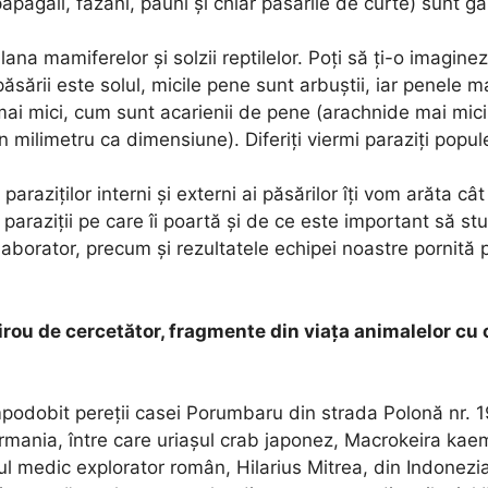
papagali, fazani, păuni și chiar păsările de curte) sunt ga
ana mamiferelor și solzii reptilelor. Poți să ți-o imagin
ăsării este solul, micile pene sunt arbuștii, iar penele m
mai mici, cum sunt acarienii de pene (arachnide mai mici
milimetru ca dimensiune). Diferiți viermi paraziți popule
 paraziților interni și externi ai păsărilor îți vom arăta 
raziții pe care îi poartă și de ce este important să stu
laborator, precum și rezultatele echipei noastre pornită 
 birou de cercetător, fragmente din viața animalelor cu
mpodobit pereții casei Porumbaru din strada Polonă nr. 
rmania, între care uriașul crab japonez, Macrokeira kaemp
sul medic explorator român, Hilarius Mitrea, din Indonezia,