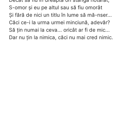
Decât să fiu în dreapta ori stânga hotărât,
S-omor şi eu pe altul sau să fiu omorât
Şi fără de nici un titlu în lume să mă-nser...
Căci ce-i la urma urmei minciună, adevăr?
Să ţin numai la ceva... oricât ar fi de mic...
Dar nu ţin la nimica, căci nu mai cred nimic.