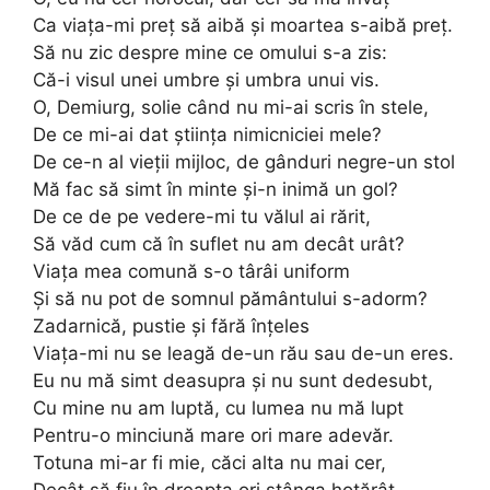
Ca viaţa-mi preţ să aibă şi moartea s-aibă preţ.
Să nu zic despre mine ce omului s-a zis:
Că-i visul unei umbre şi umbra unui vis.
O, Demiurg, solie când nu mi-ai scris în stele,
De ce mi-ai dat ştiinţa nimicniciei mele?
De ce-n al vieţii mijloc, de gânduri negre-un stol
Mă fac să simt în minte şi-n inimă un gol?
De ce de pe vedere-mi tu vălul ai rărit,
Să văd cum că în suflet nu am decât urât?
Viaţa mea comună s-o târâi uniform
Şi să nu pot de somnul pământului s-adorm?
Zadarnică, pustie şi fără înţeles
Viaţa-mi nu se leagă de-un rău sau de-un eres.
Eu nu mă simt deasupra şi nu sunt dedesubt,
Cu mine nu am luptă, cu lumea nu mă lupt
Pentru-o minciună mare ori mare adevăr.
Totuna mi-ar fi mie, căci alta nu mai cer,