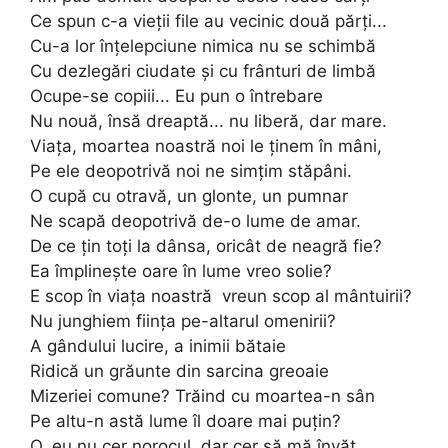
Ce spun c-a vieţii file au vecinic două părţi...
Cu-a lor înţelepciune nimica nu se schimbă
Cu dezlegări ciudate şi cu frânturi de limbă
Ocupe-se copiii... Eu pun o întrebare
Nu nouă, însă dreaptă... nu liberă, dar mare.
Viaţa, moartea noastră noi le ţinem în mâni,
Pe ele deopotrivă noi ne simţim stăpâni.
O cupă cu otravă, un glonte, un pumnar
Ne scapă deopotrivă de-o lume de amar.
De ce ţin toţi la dânsa, oricât de neagră fie?
Ea împlineşte oare în lume vreo solie?
E scop în viaţa noastră ­ vreun scop al mântuirii?
Nu junghiem fiinţa pe-altarul omenirii?
A gândului lucire, a inimii bătaie
Ridică un grăunte din sarcina greoaie
Mizeriei comune? Trăind cu moartea-n sân
Pe altu-n astă lume îl doare mai puţin?
O, eu nu cer norocul, dar cer să mă învăţ