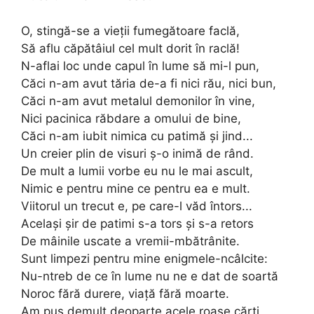
O, stingă-se a vieţii fumegătoare faclă,
Să aflu căpătâiul cel mult dorit în raclă!
N-aflai loc unde capul în lume să mi-l pun,
Căci n-am avut tăria de-a fi nici rău, nici bun,
Căci n-am avut metalul demonilor în vine,
Nici pacinica răbdare a omului de bine,
Căci n-am iubit nimica cu patimă şi jind...
Un creier plin de visuri ş-o inimă de rând.
De mult a lumii vorbe eu nu le mai ascult,
Nimic e pentru mine ce pentru ea e mult.
Viitorul un trecut e, pe care-l văd întors...
Acelaşi şir de patimi s-a tors şi s-a retors
De mâinile uscate a vremii-mbătrânite.
Sunt limpezi pentru mine enigmele-ncâlcite:
Nu-ntreb de ce în lume nu ne e dat de soartă
Noroc fără durere, viaţă fără moarte.
Am pus demult deoparte acele roase cărţi