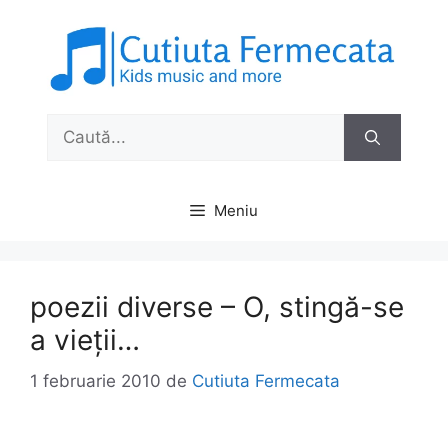
Sari
la
conținut
Caută
după:
Meniu
poezii diverse – O, stingă-se
a vieţii…
1 februarie 2010
de
Cutiuta Fermecata