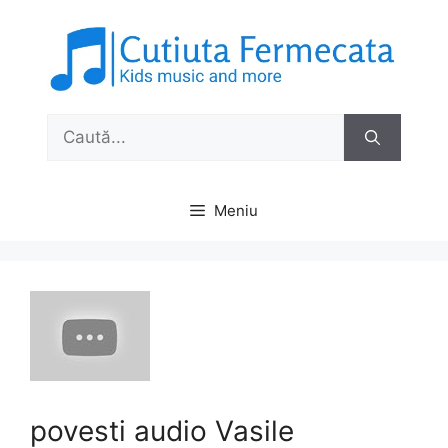
Sari
la
conținut
Caută
după:
Meniu
povesti audio Vasile