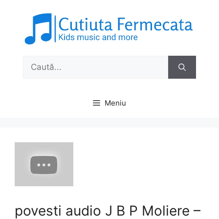
Sari
la
conținut
Caută
după:
Meniu
povesti audio J B P Moliere –