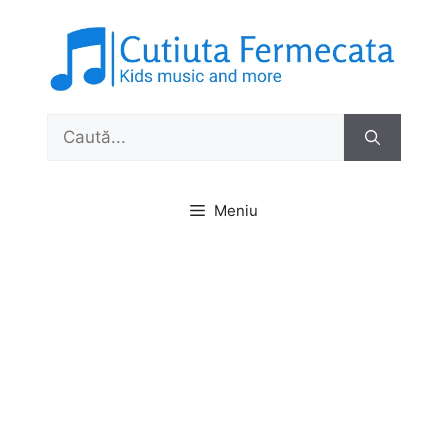
Sari
la
conținut
Caută
după:
Meniu