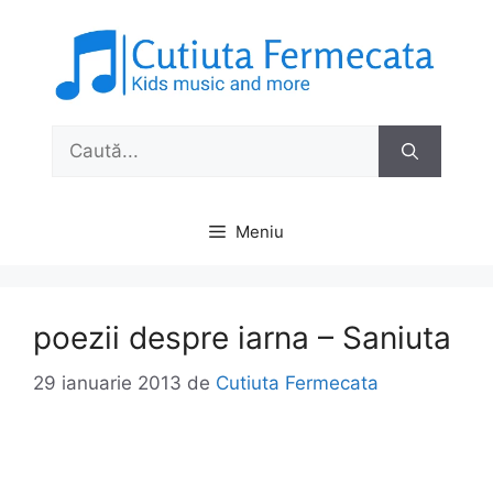
Sari
la
conținut
Caută
după:
Meniu
poezii despre iarna – Saniuta
29 ianuarie 2013
de
Cutiuta Fermecata