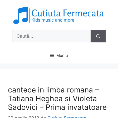
Sari
la
conținut
Caută
după:
Meniu
cantece in limba romana –
Tatiana Heghea si Violeta
Sadovici – Prima invatatoare
29 aprilie 2013
de
Cutiuta Fermecata