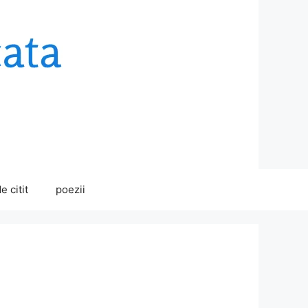
e citit
poezii