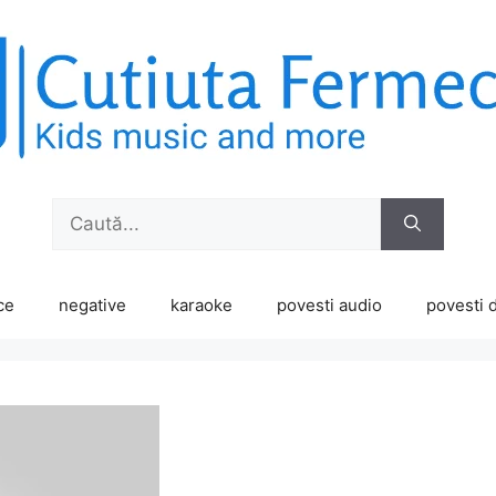
Caută
după:
ce
negative
karaoke
povesti audio
povesti d