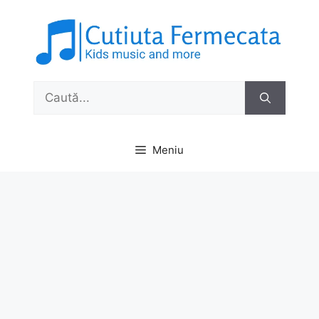
Sari
la
conținut
Caută
după:
Meniu