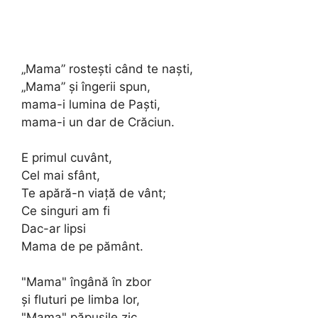
„Mama” rosteşti când te naşti,
„Mama” şi îngerii spun,
mama-i lumina de Paşti,
mama-i un dar de Crăciun.
E primul cuvânt,
Cel mai sfânt,
Te apără-n viaţă de vânt;
Ce singuri am fi
Dac-ar lipsi
Mama de pe pământ.
"Mama" îngână în zbor
și fluturi pe limba lor,
"Mama" păpușile zic,