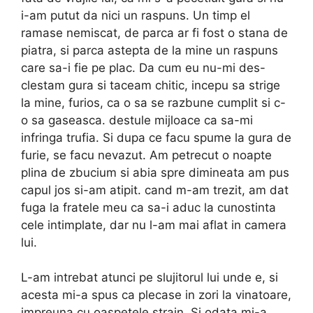
i-am putut da nici un raspuns. Un timp el
ramase nemiscat, de parca ar fi fost o stana de
piatra, si parca astepta de la mine un raspuns
care sa-i fie pe plac. Da cum eu nu-mi des-
clestam gura si taceam chitic, incepu sa strige
la mine, furios, ca o sa se razbune cumplit si c-
o sa gaseasca. destule mijloace ca sa-mi
infringa trufia. Si dupa ce facu spume la gura de
furie, se facu nevazut. Am pe­trecut o noapte
plina de zbucium si abia spre dimi­neata am pus
capul jos si-am atipit. cand m-am trezit, am dat
fuga la fratele meu ca sa-i aduc la cunostinta
cele intimplate, dar nu l-am mai aflat in camera
lui.
L-am intrebat atunci pe slujitorul lui unde e, si
acesta mi-a spus ca plecase in zori la vinatoare,
impreuna cu oaspetele strain. Si odata mi-a