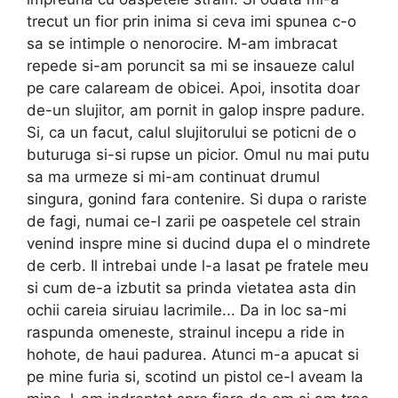
trecut un fior prin inima si ceva imi spunea c-o
sa se intimple o nenorocire. M-am imbracat
repede si-am poruncit sa mi se insaueze calul
pe care calaream de obicei. Apoi, insotita doar
de-un slujitor, am pornit in galop inspre padure.
Si, ca un fa­cut, calul slujitorului se poticni de o
buturuga si-si rupse un picior. Omul nu mai putu
sa ma urmeze si mi-am continuat drumul
singura, gonind fara conte­nire. Si dupa o rariste
de fagi, numai ce-l zarii pe oas­petele cel strain
venind inspre mine si ducind dupa el o mindrete
de cerb. Il intrebai unde l-a lasat pe fratele meu
si cum de-a izbutit sa prinda vietatea asta din
ochii careia siruiau lacrimile... Da in loc sa-mi
raspunda omeneste, strainul incepu a ride in
hohote, de haui padurea. Atunci m-a apucat si
pe mine furia si, scotind un pistol ce-l aveam la