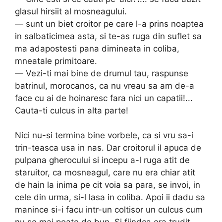
glasul hirsiit al mosneagului.
— sunt un biet croitor pe care l-a prins noaptea
in salbaticimea asta, si te-as ruga din suflet sa
ma adapos­testi pana dimineata in coliba,
mneatale primitoare.
— Vezi-ti mai bine de drumul tau, raspunse
batrinul, morocanos, ca nu vreau sa am de-a
face cu ai de hoina­resc fara nici un capatii!...
Cauta-ti culcus in alta parte!
Nici nu-si termina bine vorbele, ca si vru sa-i
trin-teasca usa in nas. Dar croitorul il apuca de
pulpana gherocului si incepu a-l ruga atit de
staruitor, ca mos­neagul, care nu era chiar atit
de hain la inima pe cit voia sa para, se invoi, in
cele din urma, si-l lasa in coliba. Apoi ii dadu sa
manince si-i facu intr-un coltisor un culcus cum
nu se mai poate de bun. Si fiindca era trudit