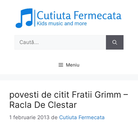
Sari
la
conținut
Caută
după:
Meniu
povesti de citit Fratii Grimm –
Racla De Clestar
1 februarie 2013
de
Cutiuta Fermecata