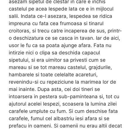
asezam sipetul de clestar in care e inchis
castelul pe acea lespede lata ce e in mijlocul
salii. Indata ce-l asezara, lespedea se ridica
impreuna cu fata cea frumoasa si tinarul
croitoras, si trecu catre incaperea de sus, printr-
o deschizatura ce se casca in tavan. Iar de aici,
usor le fu ca sa poata ajunge afara. Fata nu
intirzie nici o clipa sa deschida capacul
sipetului, si era uimitor sa privesti cum se
mareau si se tot mareau castelul, grajdurile,
hambarele si toate celelalte acare­turi,
revenindu-si cu repeziciune la marimea lor de
mai inainte. Dupa asta, cei doi tineri se
intoarsera in pestera sub-paminteana si, tot cu
ajutorul acelei lespezi, scoasera la lumina zilei
carafele umplute cu fum. Si cum des­chise fata
carafele, fumul cel albastriu iesi afara si se
prefacu in oameni. Si oamenii nu erau altii decat