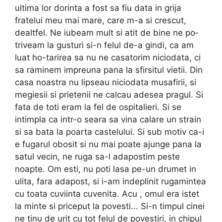
ultima lor dorinta a fost sa fiu data in grija
fratelui meu mai mare, care m-a si crescut,
dealtfel. Ne iubeam mult si atit de bine ne po­
triveam la gusturi si-n felul de-a gindi, ca am
luat ho-tarirea sa nu ne casatorim niciodata, ci
sa raminem im­preuna pana la sfirsitul vietii. Din
casa noastra nu lip­seau niciodata musafirii, si
megiesii si prietenii ne cal­cau adesea pragul. Si
fata de toti eram la fel de ospi­talieri. Si se
intimpla ca intr-o seara sa vina calare un strain
si sa bata la poarta castelului. Si sub motiv ca-i
e fugarul obosit si nu mai poate ajunge pana la
satul vecin, ne ruga sa-l adapostim peste
noapte. Om esti, nu poti lasa pe-un drumet in
ulita, fara adapost, si i-am indeplinit rugamintea
cu toata cuviinta cuvenita. Acu , omul era istet
la minte si priceput la povesti... Si-n timpul cinei
ne tinu de urit cu tot felul de povestiri, in chipul