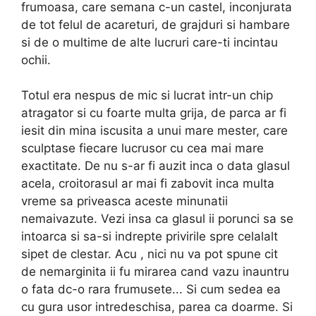
frumoasa, care semana c-un castel, inconjurata
de tot felul de acareturi, de grajduri si hambare
si de o multime de alte lucruri care-ti incintau
ochii.
Totul era nespus de mic si lucrat intr-un chip
atragator si cu foarte multa grija, de parca ar fi
iesit din mina iscusita a unui mare mester, care
sculptase fiecare lucrusor cu cea mai mare
exactitate. De nu s-ar fi auzit inca o data glasul
acela, croitorasul ar mai fi zabovit inca multa
vreme sa priveasca aceste minunatii
nemaivazute. Vezi insa ca glasul ii porunci sa se
intoarca si sa-si indrepte privirile spre celalalt
sipet de clestar. Acu , nici nu va pot spune cit
de nemar­ginita ii fu mirarea cand vazu inauntru
o fata dc-o rara frumusete... Si cum sedea ea
cu gura usor intredeschisa, parea ca doarme. Si