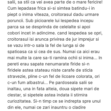
salii, sa stii ca vei avea parte de o mare fericire!
Cum lepadase frica si-si simtea batindu-i in
piept o inima viteaza, croitorasul dadu urmare
poruncii. Sub picioarele lui lespedea incepu
parca sa se desprinda de celelalte si apoi
cobori incet in adincime. cand lespedea se opri,
croitorasul isi arunca privirea de jur imprejur si
se vazu intr-o sala la fel de lunga si de
spatioasa ca si cea de sus. Numai ca aici erau
mai multe la care sa-ti ramina ochii si inima... In
pereti erau sapate nenumarate firide si-n
firidele astea stateau niste carafe de sticla
stravezie, pline c-un fel de licoare colorata, ori
c-un fum albastrui... Pe pardoseala salii se
inaltau, una in fata alteia, doua sipete mari de
clestar, si sipetele astea indata ii stirnira
curiozitatea. Si-n timp ce se indrepta spre unul
din ele, numai ce zari inauntru o cladire