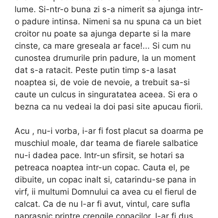
lume. Si-ntr-o buna zi s-a nimerit sa ajunga intr-
o padure intinsa. Nimeni sa nu spuna ca un biet
croitor nu poate sa ajunga departe si la mare
cinste, ca mare gre­seala ar face!... Si cum nu
cunostea drumurile prin pa­dure, la un moment
dat s-a ratacit. Peste putin timp s-a lasat
noaptea si, de voie de nevoie, a trebuit sa-si
caute un culcus in singuratatea aceea. Si era o
bezna ca nu vedeai la doi pasi site apucau fiorii.
Acu , nu-i vorba, i-ar fi fost placut sa doarma pe
muschiul moale, dar teama de fiarele salbatice
nu-i dadea pace. Intr-un sfirsit, se hotari sa
petreaca noaptea intr-un copac. Cauta el, pe
dibuite, un copac inalt si, catarindu-se pana in
virf, ii multumi Domnului ca avea cu el fierul de
calcat. Ca de nu l-ar fi avut, vintul, care sufla
naprasnic printre cren­gile copacilor, l-ar fi dus