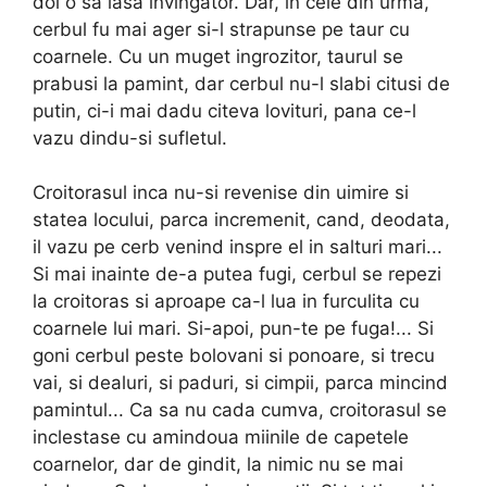
doi o sa iasa invingator. Dar, in cele din urma,
cerbul fu mai ager si-l strapunse pe taur cu
coarnele. Cu un muget ingrozitor, taurul se
prabusi la pamint, dar cerbul nu-l slabi citusi de
putin, ci-i mai dadu citeva lovituri, pana ce-l
vazu dindu-si sufletul.
Croitorasul inca nu-si revenise din uimire si
statea locului, parca incremenit, cand, deodata,
il vazu pe cerb venind inspre el in salturi mari...
Si mai inainte de-a putea fugi, cerbul se repezi
la croitoras si aproape ca-l lua in furculita cu
coarnele lui mari. Si-apoi, pun-te pe fuga!... Si
goni cerbul peste bolovani si ponoare, si trecu
vai, si dealuri, si paduri, si cimpii, parca mincind
pamintul... Ca sa nu cada cumva, croitorasul se
incles­tase cu amindoua miinile de capetele
coarnelor, dar de gindit, la nimic nu se mai