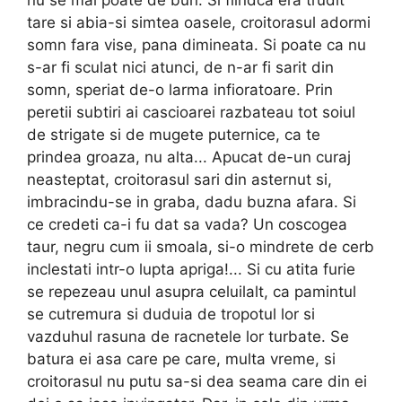
tare si abia-si simtea oasele, croitorasul adormi
somn fara vise, pana dimineata. Si poate ca nu
s-ar fi sculat nici atunci, de n-ar fi sarit din
somn, speriat de-o larma infioratoare. Prin
peretii sub­tiri ai cascioarei razbateau tot soiul
de strigate si de mugete puternice, ca te
prindea groaza, nu alta... Apu­cat de-un curaj
neasteptat, croitorasul sari din asternut si,
imbracindu-se in graba, dadu buzna afara. Si
ce credeti ca-i fu dat sa vada? Un coscogea
taur, negru cum ii smoala, si-o mindrete de cerb
inclestati intr-o lupta apriga!... Si cu atita furie
se repezeau unul asupra celui­lalt, ca pamintul
se cutremura si duduia de tropotul lor si
vazduhul rasuna de racnetele lor turbate. Se
batura ei asa care pe care, multa vreme, si
croitorasul nu putu sa-si dea seama care din ei