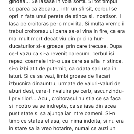
gindea... Se lasase in voia sortii. Si tot timpul i
se parea ca zboara... intr-un sfirsit, cerbul se
opri in fata unui perete de stinca si, incetisor, il
lasa pe croitoras pe-o movilita. Si multa vreme ii
trebui croitorasului pana sa-si vina in fire, ca era
mai mult mort decat viu din pricina hur­
ducaturilor si-a groazei prin care trecuse. Dupa
ce-l vazu ca si-a revenit oarecum, cerbul isi
repezi coarnele intr-o usa care se afla in stinca,
si-o izbi atit de puternic, ca odata sari usa in
laturi. Si ce sa vezi, limbi groase de flacari
izbucnira dinauntru, urmate de valuri-valuri de
aburi desi, care-l invaluira pe cerb, ascunzindu-
l privi­rilor!... Acu , croitorasul nu stia ce sa faca
si incotro sa se indrepte, ca sa iasa din acea
pustietate si sa ajunga iar intre oameni. Si-n
timp ce statea el asa, cu inima indoita, si nu era
in stare sa ia vreo hotarire, numai ce auzi un