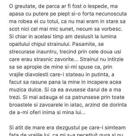
O greutate, de parca ar fi fost o lespede, ma
apasa cu putere pe piept si-o forta necunoscuta
ma robea ei cu totul, ca nu mai eram in stare sa
scot nici cel mai mic sunet, necum sa vorbesc.
Si chiar in acelasi timp am des­lusit la lumina
opaitului chipul strainului. Pasamite, se
strecurase inauntru, trecind prin cele doua usi
care erau strasnic zavorite... Strainul nu intirzie
sa se apropie de mine si-mi spuse ca, prin
vrajile diavolesti care-i stateau in putinta, a
facut sa rasune pana la mine in incapere acea
muzica dulce. Si ca ea avusese darul de a ma
trezi. Si mai adauga el ca patrunsese prin toate
broastele si zavoarele in iatac, arzind de dorinta
de a-mi oferi inima si mina lui...
Si atit de mare era dezgustul pe care-l simteam
fata de vrajile lui, ca mi s-a pecetluit gura si nu