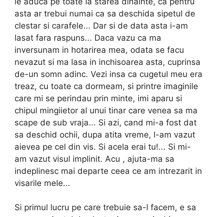
le aduca pe toate la starea dinainte, ca pentru
asta ar trebui numai ca sa deschida sipetul de
clestar si carafele... Dar si de data asta i-am
lasat fara raspuns... Daca vazu ca ma
inversunam in hotarirea mea, odata se facu
nevazut si ma lasa in inchisoarea asta, cuprinsa
de-un somn adinc. Vezi insa ca cugetul meu era
treaz, cu toate ca dormeam, si printre imaginile
care mi se perindau prin minte, imi aparu si
chipul mingiietor al unui tinar care venea sa ma
scape de sub vraja... Si azi, cand mi-a fost dat
sa deschid ochii, dupa atita vreme, l-am vazut
aievea pe cel din vis. Si acela erai tu!... Si mi-
am vazut visul implinit. Acu , ajuta-ma sa
indepli­nesc mai departe ceea ce am intrezarit in
visarile mele...
Si primul lucru pe care trebuie sa-l facem, e sa