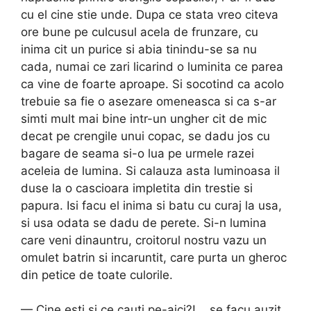
cu el cine stie unde. Dupa ce stata vreo citeva
ore bune pe culcusul acela de frunzare, cu
inima cit un purice si abia tinindu-se sa nu
cada, numai ce zari licarind o luminita ce parea
ca vine de foarte aproape. Si socotind ca acolo
trebuie sa fie o ase­zare omeneasca si ca s-ar
simti mult mai bine intr-un ungher cit de mic
decat pe crengile unui copac, se dadu jos cu
bagare de seama si-o lua pe urmele razei
aceleia de lumina. Si calauza asta luminoasa il
duse la o cascioara impletita din trestie si
papura. Isi facu el inima si batu cu curaj la usa,
si usa odata se dadu de perete. Si-n lumina
care veni dinauntru, croitorul nostru vazu un
omulet batrin si incaruntit, care purta un gheroc
din petice de toate culorile.
— Cine esti si ce cauti pe-aici?!... se facu auzit