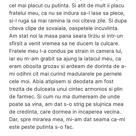
cel mai placut cu putinta. Si atit de mult ii placu
fratelui meu, ca nu se indura sa-l lase sa plece,
si-l ruga sa mai ramina la noi citeva zile. Si dupa
citeva clipe de sovaiala, oaspetele incuviinta.
Am stat noi la masa pana seara tirziu si intr-un
sfirsit a venit vremea sa ne ducem la culcare.
Fratele meu l-a condus pe strain in camera lui,
iar eu m-am grabit sa ajung la iatacul meu, ca
eram obosita grozav si ardeam de dorinta de a-
mi odihni cit mai curind ma­dularele pe pernele
cele moi. Abia atipisem si deodata am fost
trezita de dulceata unui cintec armonios si plin
de farmec. Si cum nu ma dumeream de unde
poate sa vina, am dat s-o strig pe slujnica mea
de credinta, care dormea in incaperea vecina.
Dar, spre mirarea mea, mi-am dat seama ca-mi
este peste putinta s-o fac.