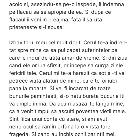
acolo si, asezindu-se pe-o lespede, il indemna
pe flacau sa se apropie de ea. Si dupa ce
flacaul ii veni in preajma, fata il saruta
prieteneste si-i spuse:
Izbavitorul meu cel mult dorit, Cerul te-a indrep­
tat spre mine ca sa pui capat suferintelor pe
care le in­dur de atita amar de vreme. Si din ziua
cand ele or lua sfirsit, or incepe sa curga zilele
fericirii tale. Cerul mi te-a harazit ca sot si-ti vei
petrece viata alaturi de mine, care te-oi iubi
pana la moarte. Si vei fi incarcat de toate
bunurile pamintesti, si-o netulburata bucurie iti
va umple inima. Da acum asaza-te langa mine,
ca a venit timpul sa asculti povestea vietii mele.
Sint fiica unui conte cu stare, si am avut
nenorocul sa ramin orfana la o virsta tare
frageda. Si cand au inchis ochii parintii mei,