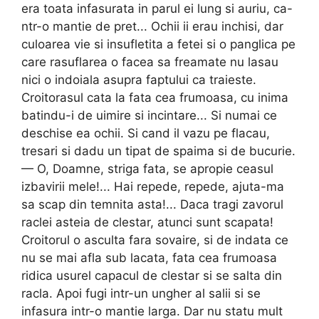
era toata infasurata in parul ei lung si auriu, ca-
ntr-o mantie de pret... Ochii ii erau inchisi, dar
culoarea vie si insufletita a fetei si o panglica pe
care rasuflarea o facea sa freamate nu lasau
nici o indo­iala asupra faptului ca traieste.
Croitorasul cata la fata cea frumoasa, cu inima
batindu-i de uimire si incintare... Si numai ce
deschise ea ochii. Si cand il vazu pe flacau,
tresari si dadu un tipat de spaima si de bucurie.
— O, Doamne, striga fata, se apropie ceasul
izbavirii mele!... Hai repede, repede, ajuta-ma
sa scap din tem­nita asta!... Daca tragi zavorul
raclei asteia de clestar, atunci sunt scapata!
Croitorul o asculta fara sovaire, si de indata ce
nu se mai afla sub lacata, fata cea frumoasa
ridica usurel ca­pacul de clestar si se salta din
racla. Apoi fugi intr-un ungher al salii si se
infasura intr-o mantie larga. Dar nu statu mult