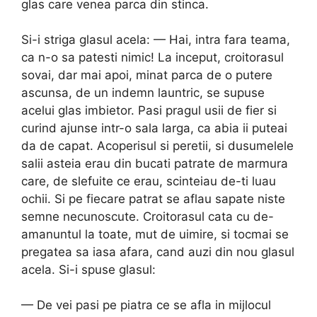
glas care venea parca din stinca.
Si-i striga glasul acela: — Hai, intra fara teama,
ca n-o sa patesti nimic! La inceput, croitorasul
sovai, dar mai apoi, minat parca de o putere
ascunsa, de un indemn launtric, se supuse
acelui glas imbietor. Pasi pragul usii de fier si
curind ajunse intr-o sala larga, ca abia ii puteai
da de capat. Acoperisul si peretii, si dusumelele
salii asteia erau din bucati patrate de marmura
care, de slefuite ce erau, scinteiau de-ti luau
ochii. Si pe fiecare patrat se aflau sapate niste
semne necunoscute. Croitorasul cata cu de-
amanuntul la toate, mut de uimire, si tocmai se
pregatea sa iasa afara, cand auzi din nou glasul
acela. Si-i spuse glasul:
— De vei pasi pe piatra ce se afla in mijlocul